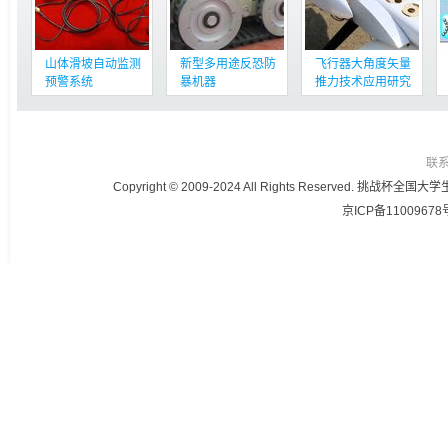
山体滑坡自动监测
新型多用途反恐防
飞行器大角度矢量
预警系统
暴机器
推力技术应用研究
联
Copyright © 2009-2024 All Rights Reser
京ICP备11009678