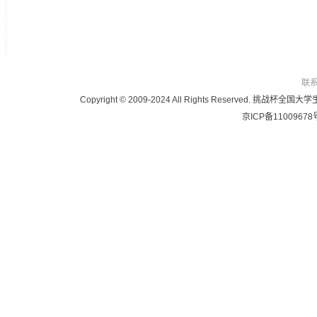
联
Copyright © 2009-2024 All Rights Reser
京ICP备11009678