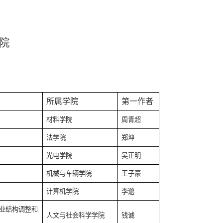
院
所属学院
第一作者
材料学院
周青超
法学院
郑坤
光电学院
吴正明
机械与车辆学院
王子豪
计算机学院
李邈
业结构调整和
人文与社会科学学院
钱诚