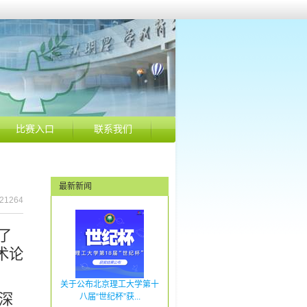
比赛入口
联系我们
最新新闻
21264
了
术论
关于公布北京理工大学第十
深
八届“世纪杯”获...