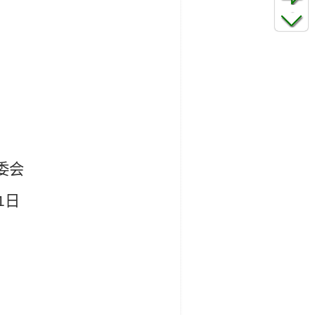
委会
1
日