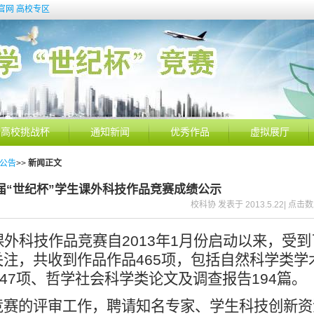
官网
高校专区
高校挑战杯
通知新闻
优秀作品
虚拟展厅
公告
>>
新闻正文
届“世纪杯”学生课外科技作品竞赛成绩公示
校科协 发表于 2013.5.22| 点击数
课外科技作品竞赛自
2013
年
1
月份启动以来，受到
关注，共收到作品作品
465
项，包括自然科学类学
47
项、哲学社会科学类论文及调查报告
194
篇。
竞赛的评审工作，聘请知名专家、学生科技创新资