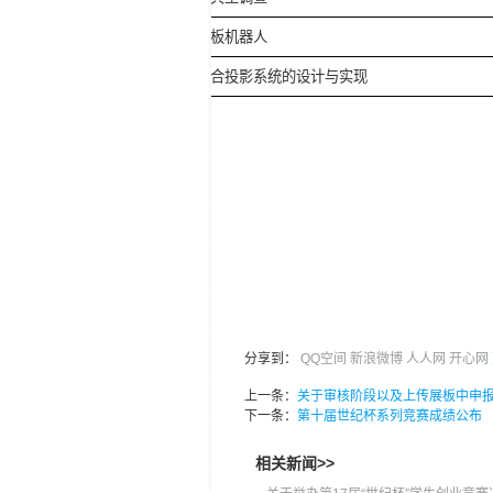
两栖蛙板机器人
智能组合投影系统的设计与实现
分享到：
QQ空间
新浪微博
人人网
开心网
上一条：
关于审核阶段以及上传展板中申
下一条：
第十届世纪杯系列竞赛成绩公布
相关新闻>>