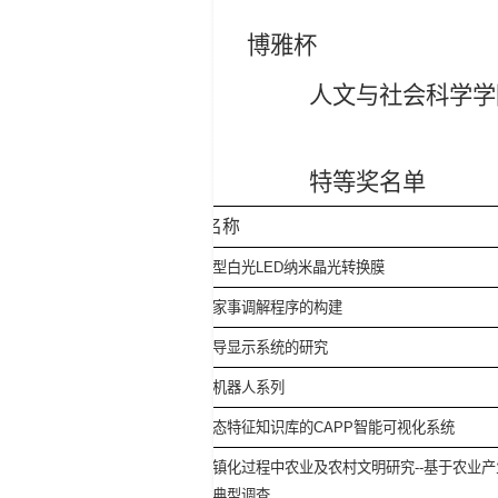
博雅杯
人文与社会科学学
特等奖名单
项目名称
一类新型白光
LED
纳米晶光转换膜
论我国家事调解程序的构建
全息波导显示系统的研究
外骨骼机器人系列
基于动态特征知识库的
CAPP
智能可视化系统
我国城镇化过程中农业及农村文明研究
--
基于农业产
优化的典型调查