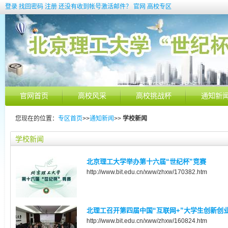
登录
找回密码
注册
还没有收到帐号激活邮件？
官网
高校专区
官网首页
高校风采
高校挑战杯
通知新
您现在的位置：
专区首页
>>
通知新闻
>>
学校新闻
学校新闻
北京理工大学举办第十六届“世纪杯”竞赛
http://www.bit.edu.cn/xww/zhxw/170382.htm
北理工召开第四届中国“互联网+”大学生创新创业
http://www.bit.edu.cn/xww/zhxw/160824.htm