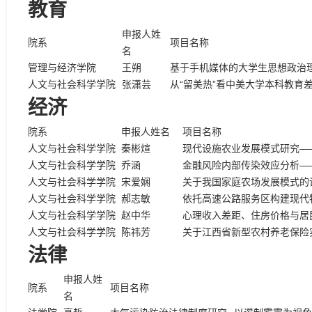
教育
申报人姓
院系
项目名称
名
管理与经济学院
王朔
基于手机媒体的大学生思想政治
人文与社会科学学院
张潇芸
从“留美热”看中美大学本科教育
经济
院系
申报人姓名
项目名称
人文与社会科学学院
秦彬煊
现代设施农业发展模式研究—
人文与社会科学学院
乔涵
金融风险内部传染效应分析—
人文与社会科学学院
宋爱娴
关于我国家庭农场发展模式的
人文与社会科学学院
郝志敏
依托高速公路服务区构建现代
人文与社会科学学院
赵中华
心理收入差距、住房价格与居
人文与社会科学学院
陈祎芳
关于江西省新型农村养老保险
法律
申报人姓
院系
项目名称
名