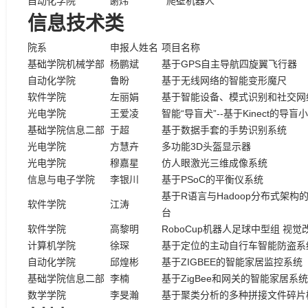
自动化学院
谢炜
爬壁机器人
信息技术类
院系
申报人姓名
项目名称
基础学院机械学部
杨鹏斌
基于GPS自主导航四旋翼飞行器
自动化学院
鲁盼
基于无线网络的智能变形魔尺
软件学院
左丽娟
基于智能设备、模式识别和社交网
光电学院
王爱凌
智能“导盲犬”--基于Kinect的导盲
基础学院信息二部
于超
基于数据手套的手势识别系统
光电学院
方慧卉
多功能3D头盔显示器
光电学院
穆嘉星
仿人眼激光三维成像系统
信息与电子学院
李银川
基于PSoC的平衡仪系统
基于R语言与Hadoop分布式架
软件学院
江涛
台
软件学院
高黎明
RoboCup机器人足球中型组 视觉
计算机学院
徐琛
基于定位的主动自行车智能防盗系
自动化学院
邱煌彬
基于ZIGBEE的智能家居监控系统
基础学院信息二部
李楠
基于ZigBee和网关的智能家居系
数学学院
李旻瀚
基于聚类分析的多种拼接文件碎片