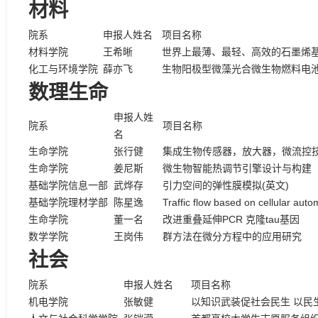
材料
院系
申报人姓名
项目名称
材料学院
王希晰
世界上最薄、最轻、高效的石墨烯
化工与环境学院
薛亦飞
生物阳极型微藻光合微生物燃料电
数理生命
申报人姓
院系
项目名称
名
生命学院
张行健
集成生物传感器，放大器，微流控
生命学院
姜尼斯
微生物智能热调节引擎设计与构建
基础学院信息一部
武烨存
引力空间的弹性膜模拟(英文)
基础学院理材学部
陈星逸
Traffic flow based on cellular auto
生命学院
董一名
改进重叠延伸PCR 克隆tau基因
数学学院
王岗伟
群方法在微分方程中的应用研究
社会
院系
申报人姓名
项目名称
机电学院
张敏健
以知识武装促社会民生 以民