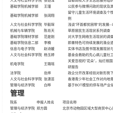
人文与社会科学学院
张铠滢
首都高校大学生志愿服务组
基础学院机械学部
王瑾
公民参与微博问政的现状及
留守儿童生活环境调查及个性心
基础学院机械学部
张阔翔
例
人文与社会科学学院
毕毅琛
浅谈“环首都贫困带”的发展-
机械与车辆学院
陈肖天
草原居民生活现状系列调查
基础学院理材学部
范是刚
对大学生网络生活现状的调
基础学院信息二部
李楠
即墨特色可持续发展的渔业
信息与电子学院
赵诗媛
实体书店及图书馆发展现状
人文与社会科学学院
杨玉婷
基金会救助的先心病儿童社
关爱忽视的“花朵”，灿烂祖
机电学院
王璐瑶
研报告
法学院
岳烨
政企分开改革经验对新形势
人文与社会科学学院
张潇芸
香港青少年社会工作对内地
管理与经济学院
白晔
基于BOT模型的停车场产业
管理
院系
申报人姓名
项目名称
管理与经济学院
郑方圆
北京市动物园区域大型商贸中心