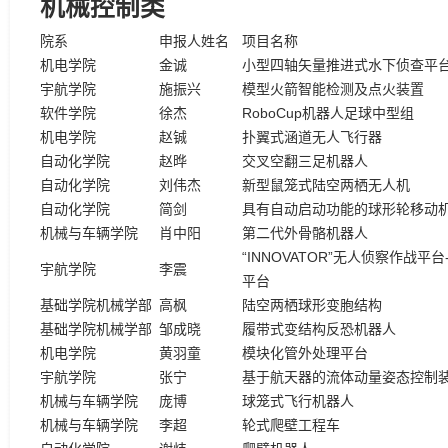
机械控制类
院系
申报人姓名
项目名称
机电学院
金诚
小型四轴矢量推进式水下侦查平
宇航学院
施振兴
模型火箭智能检测及点火装置
软件学院
徐杰
RoboCup机器人足球中型组
机电学院
赵铖
扑翼式涵道无人飞行器
自动化学院
赵晔
交叉空翻三足机器人
自动化学院
刘伟杰
新型鼠笼式陆空两栖无人机
自动化学院
简剑
具有自动启动功能的球形轮移动
机械与车辆学院
肖中阳
第二代外骨骼机器人
“INNOVATOR”无人侦察作战
宇航学院
李震
平台
基础学院机械学部
高枫
陆空两栖球形变胞结构
基础学院机械学部
邹成晓
履带式变结构反恐机器人
机电学院
黄羽童
模块化管外处理平台
宇航学院
张宁
基于航天器的流体动量姿态控制
机械与车辆学院
庞博
球笼式飞行机器人
机械与车辆学院
李超
轮式爬壁工程车