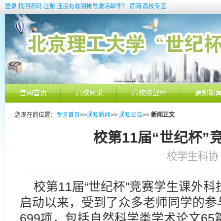
登录
找回密码
注册
还没有收到帐号激活邮件？
官网
高校专区
官网首页
高校风采
高校挑战杯
通知新
您现在的位置：
专区首页
>>
通知新闻
>>
通知公告
>>
新闻正文
校第11届“世纪杯”
校学生科协 发
校第11届“世纪杯”竞赛学生课外科技
启动以来，受到了众多老师同学的参
699项，包括自然科学类学术论文65