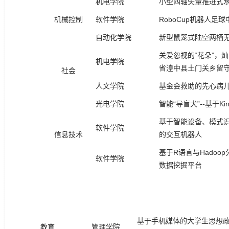
机电学院
小型四轴矢量推进式
机械控制
软件学院
RoboCup机器人足
自动化学院
新型鼠笼式陆空两栖
关爱忽视的“花朵”，灿
机电学院
省湟中县土门关乡留
社会
人文学院
基金会救助的先心病
光电学院
智能“导盲犬”--基于K
基于智能设备、模式
软件学院
信息技术
的交互机器人
基于R语言与Hadoo
软件学院
数据挖掘平台
基于手机媒体的大学生思想
教育
管理学院